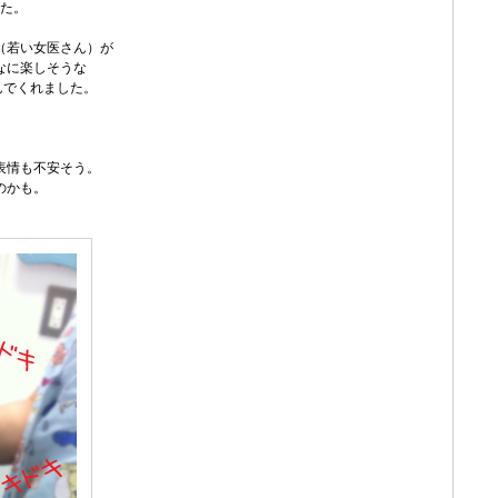
た。
（若い女医さん）が
なに楽しそうな
んでくれました。
表情も不安そう。
のかも。