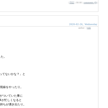
|
日記
| 00:00 |
comments (0)
|
2020-02-26, Wednesday
author :
yuki
した。
ってないかな？」と
視線をやったり。
セがついていた事に
事が忙しくなると
持ちが湧き出たり。