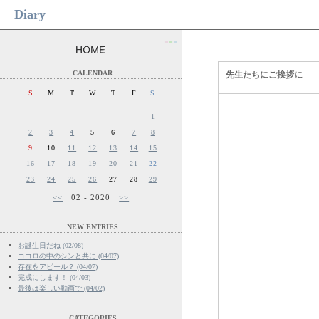
Diary
●
●
●
CALENDAR
先生たちにご挨拶に
S
M
T
W
T
F
S
1
2
3
4
5
6
7
8
9
10
11
12
13
14
15
16
17
18
19
20
21
22
23
24
25
26
27
28
29
<<
02 - 2020
>>
NEW ENTRIES
お誕生日だね (02/08)
ココロの中のシンと共に (04/07)
存在をアピール？ (04/07)
完成にします！ (04/03)
最後は楽しい動画で (04/02)
CATEGORIES