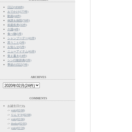
日記(1838件)
おでかけ(177件)
動画(44件)
体調＆病院(70件)
前庭疾患(35件)
介護(4件)
食べ物(1件)
シャンプーデー(41件)
思うこと(2件)
お知らせ(5件)
ニューアイテム(41件)
覚え書き(14件)
シン行動辞典(2件)
季節の日記(7件)
ARCHIVES
COMMENTS
お誕生日だね
->
yuki(02/08)
->
りんママ(02/08)
->
yuki(02/06)
->
donko(02/05)
->
yuki(02/28)