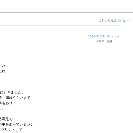
これより過去の日記 >>
2020-02-29, Saturday
author :
yuki
した。
だね。
に行きました。
～10歳ぐらいまで
事もあり
た。
己満足で
の中を走っているシン
いプリントして