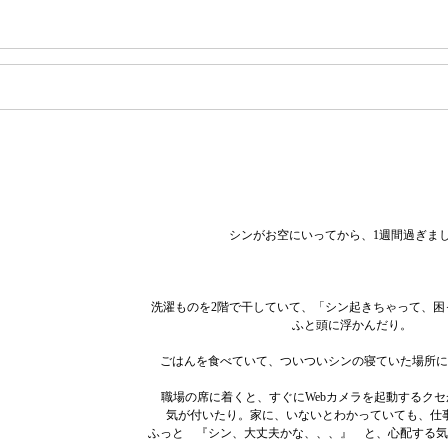
シンがお空にいってから、1週間過ぎま
洗濯ものを2階で干していて、「シン起きちゃって、困
ふと頭に浮かんだり。
ごはんを食べていて、ついついシンの寝ていた場所に
職場の席に着くと、すぐにWebカメラを起動するク
気が付いたり。家に、いないとわかっていても、仕
ふっと 『シン、大丈夫かな、、、』 と、心配する気