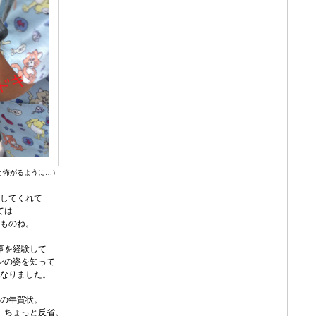
と怖がるように…）
してくれて
ては
ものね。
事を経験して
ンの姿を知って
なりました。
の年賀状。
、ちょっと反省。