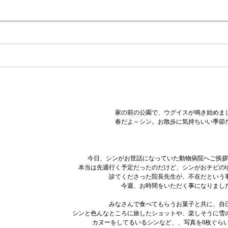
家の前の公園で、ウグイスが鳴き始めま
春だよ～シン。お散歩に気持ちいい季節
今日、シンがお世話になっていた動物病院へご挨拶
本当は先週行く予定だったのだけど、シンがおチビの頃
診てくださった院長先生が、不在だという
今週、お時間をいただく事になりまし
みなさんで食べてもらうお菓子と共に、自
シンと色んなところに旅したショットや、楽しそうに雪
カヌーをしてるいるシンなど、、写真を8枚ぐら