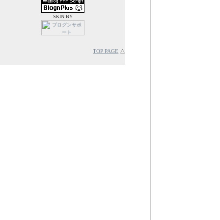
SKIN BY
TOP PAGE
△