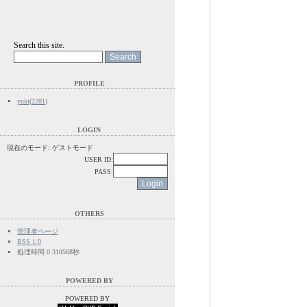
Search this site.
PROFILE
yuki
(
2281
)
LOGIN
現在のモード: ゲストモード
USER ID:
PASS:
OTHERS
管理者ページ
RSS 1.0
処理時間 0.310568秒
POWERED BY
POWERED BY