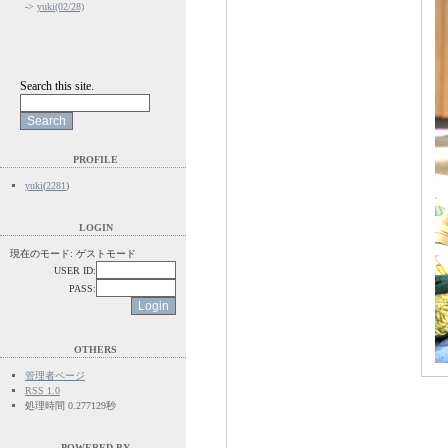
->
yuki(02/28)
Search this site.
PROFILE
yuki
(
2281
)
LOGIN
現在のモード: ゲストモード
USER ID:
PASS:
OTHERS
管理者ページ
RSS 1.0
処理時間 0.277129秒
POWERED BY