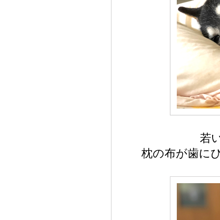
若
枕の布が歯に