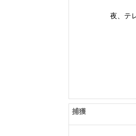
夜、テ
捕獲