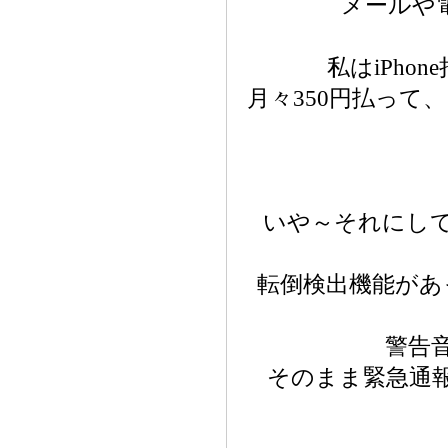
メールや電
私はiPh
月々350円払っ
いや～それにし
転倒検出機能があ
警告
そのまま緊急通