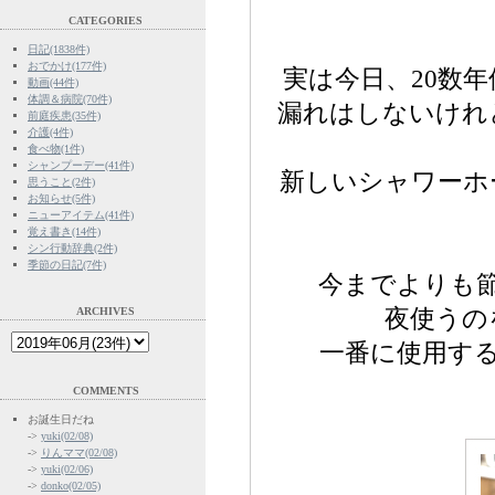
CATEGORIES
日記(1838件)
おでかけ(177件)
実は今日、20数
動画(44件)
体調＆病院(70件)
漏れはしないけれ
前庭疾患(35件)
介護(4件)
食べ物(1件)
シャンプーデー(41件)
新しいシャワーホ
思うこと(2件)
お知らせ(5件)
ニューアイテム(41件)
覚え書き(14件)
シン行動辞典(2件)
季節の日記(7件)
今までよりも
ARCHIVES
夜使うの
一番に使用す
COMMENTS
お誕生日だね
->
yuki(02/08)
->
りんママ(02/08)
->
yuki(02/06)
->
donko(02/05)