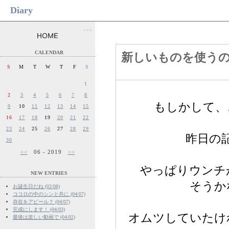
Diary
●
●
●
CALENDAR
新しいものを使う
S
M
T
W
T
F
S
1
2
3
4
5
6
7
8
もしかして、
9
10
11
12
13
14
15
16
17
18
19
20
21
22
23
24
25
26
27
28
29
昨日の
30
<<
06 - 2019
>>
やっぱりウンチ
NEW ENTRIES
そうか
お誕生日だね (02/08)
ココロの中のシンと共に (04/07)
存在をアピール？ (04/07)
完成にします！ (04/03)
オムツしていたけ
最後は楽しい動画で (04/02)