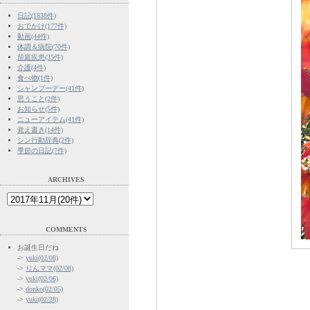
日記(1838件)
おでかけ(177件)
動画(44件)
体調＆病院(70件)
前庭疾患(35件)
介護(4件)
食べ物(1件)
シャンプーデー(41件)
思うこと(2件)
お知らせ(5件)
ニューアイテム(41件)
覚え書き(14件)
シン行動辞典(2件)
季節の日記(7件)
ARCHIVES
COMMENTS
お誕生日だね
->
yuki(02/08)
->
りんママ(02/08)
->
yuki(02/06)
->
donko(02/05)
->
yuki(02/28)