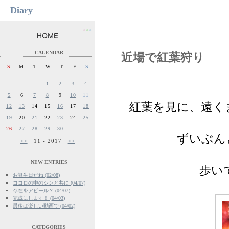
Diary
●
●
●
CALENDAR
近場で紅葉狩り
S
M
T
W
T
F
S
1
2
3
4
5
6
7
8
9
10
11
紅葉を見に、遠く
12
13
14
15
16
17
18
19
20
21
22
23
24
25
26
27
28
29
30
ずいぶん
<<
11 - 2017
>>
NEW ENTRIES
歩い
お誕生日だね (02/08)
ココロの中のシンと共に (04/07)
存在をアピール？ (04/07)
完成にします！ (04/03)
最後は楽しい動画で (04/02)
CATEGORIES