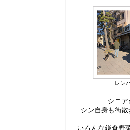
レン
シニア
シン自身も街散
いろんな鎌倉野