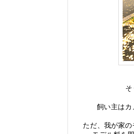
そ
飼い主はカ
ただ、我が家の