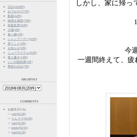
しかし、家に帰っ
日記(1838件)
おでかけ(177件)
動画(44件)
体調＆病院(70件)
前庭疾患(35件)
介護(4件)
食べ物(1件)
シャンプーデー(41件)
思うこと(2件)
お知らせ(5件)
今
ニューアイテム(41件)
覚え書き(14件)
一週間終えて、疲
シン行動辞典(2件)
季節の日記(7件)
ARCHIVES
COMMENTS
お誕生日だね
->
yuki(02/08)
->
りんママ(02/08)
->
yuki(02/06)
->
donko(02/05)
->
yuki(02/28)