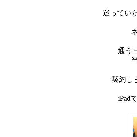
迷ってい
通う
契約し
iP