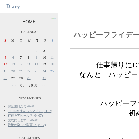
Diary
●
●
●
CALENDAR
ハッピーフライデー
S
M
T
W
T
F
S
1
2
3
4
5
6
7
8
9
10
11
仕事帰りにD
12
13
14
15
16
17
18
19
20
21
22
23
24
25
なんと ハッピー
26
27
28
29
30
31
<<
08 - 2018
>>
NEW ENTRIES
ハッピーフ
お誕生日だね (02/08)
ココロの中のシンと共に (04/07)
初
存在をアピール？ (04/07)
完成にします！ (04/03)
最後は楽しい動画で (04/02)
CATEGORIES