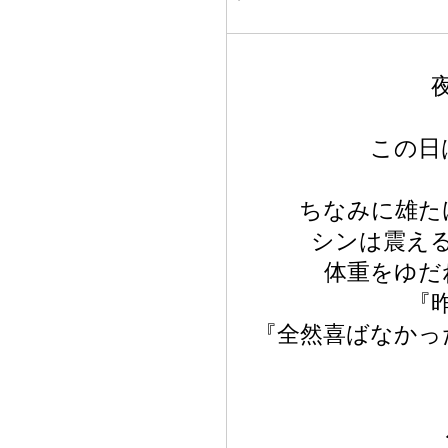
この日
ちなみに雄た
シンは震え
体重をゆだ
『
『全然喜ばなかっ