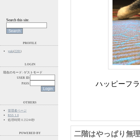
Search this site.
PROFILE
yuki
(
2281
)
LOGIN
現在のモード: ゲストモード
USER ID:
ハッピーフラ
PASS:
OTHERS
管理者ページ
RSS 1.0
処理時間 0.25244秒
二階はやっぱり無
POWERED BY